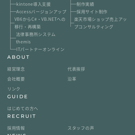
kintone導入支援
制作実績
Accessバージョンアップ
採用サイト制作
VB6からC#・VB.NETへの
楽天市場ショップ売上アッ
移行・再構築
プコンサルティング
法律事務所システム
themis
ITパートナーオンライン
ABOUT
経営理念
代表挨拶
会社概要
沿革
リンク
GUIDE
はじめての方へ
RECRUIT
採用情報
スタッフの声