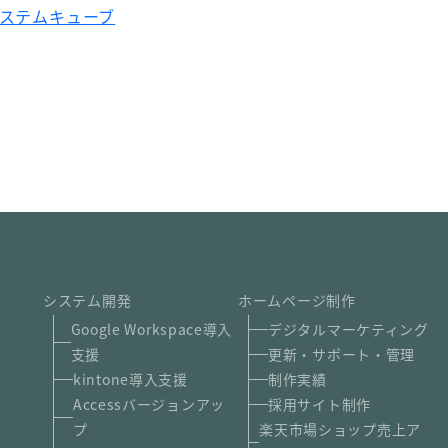
システムキューブ
システム開発
ホームページ制作
Google Workspace導入
デジタルマーケティング
支援
更新・サポート・管理
kintone導入支援
制作実績
Accessバージョンアッ
採用サイト制作
プ
楽天市場ショップ売上ア