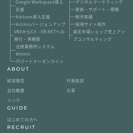
Google Workspace導入
デジタルマーケティング
支援
更新・サポート・管理
kintone導入支援
制作実績
Accessバージョンアップ
採用サイト制作
VB6からC#・VB.NETへの
楽天市場ショップ売上アッ
移行・再構築
プコンサルティング
法律事務所システム
themis
ITパートナーオンライン
ABOUT
経営理念
代表挨拶
会社概要
沿革
リンク
GUIDE
はじめての方へ
RECRUIT