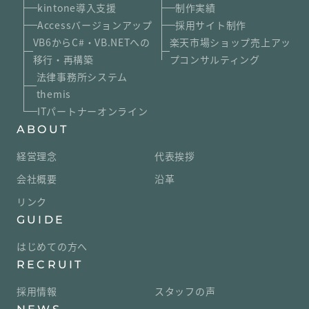
kintone導入支援
制作実績
Accessバージョンアップ
採用サイト制作
VB6からC#・VB.NETへの
楽天市場ショップ売上アッ
移行・再構築
プコンサルティング
法律事務所システム
themis
ITパートナーオンライン
ABOUT
経営理念
代表挨拶
会社概要
沿革
リンク
GUIDE
はじめての方へ
RECRUIT
採用情報
スタッフの声