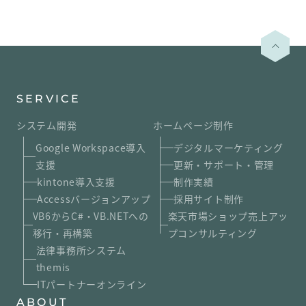
SERVICE
システム開発
ホームページ制作
Google Workspace導入
デジタルマーケティング
支援
更新・サポート・管理
kintone導入支援
制作実績
Accessバージョンアップ
採用サイト制作
VB6からC#・VB.NETへの
楽天市場ショップ売上アッ
移行・再構築
プコンサルティング
法律事務所システム
themis
ITパートナーオンライン
ABOUT